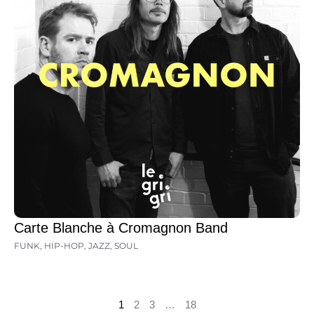
Carte Blanche à Cromagnon Band
FUNK
,
HIP-HOP
,
JAZZ
,
SOUL
1
2
3
…
18