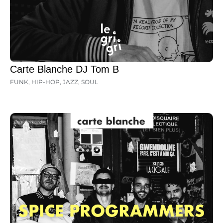
Carte Blanche DJ Tom B
FUNK
,
HIP-HOP
,
JAZZ
,
SOUL