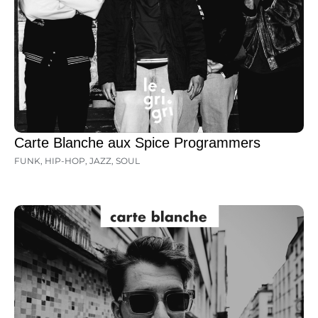
Carte Blanche aux Spice Programmers
FUNK
,
HIP-HOP
,
JAZZ
,
SOUL