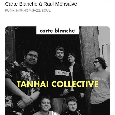
Carte Blanche à Raúl Monsalve
FUNK
,
HIP-HOP
,
JAZZ
,
SOUL