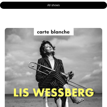
All shows
Page
Page
Page
Page