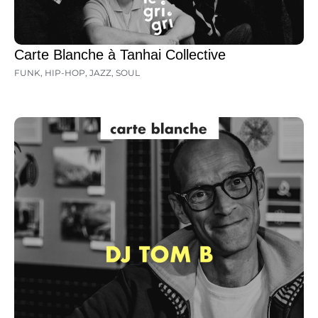
Carte Blanche à Tanhai Collective
FUNK
,
HIP-HOP
,
JAZZ
,
SOUL