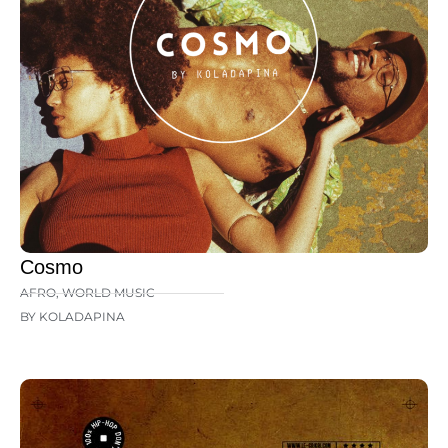
Cosmo
AFRO
,
WORLD MUSIC
BY KOLADAPINA