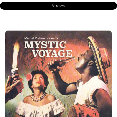
All shows
Page
Page
Page
Page
Page
Page