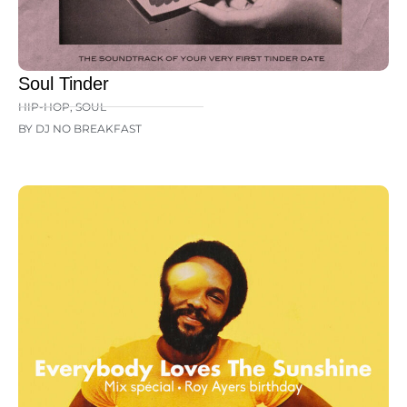
Soul Tinder
HIP-HOP
,
SOUL
BY DJ NO BREAKFAST