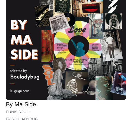
By Ma Side
FUNK
,
SOUL
BY SOULADYBUG