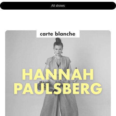
All shows
Page
Page
Page
Page
Page
Page