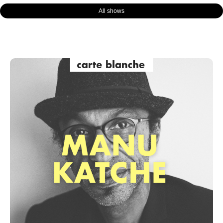
All shows
Page
Page
Page
Page
Page