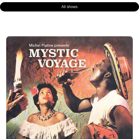
All shows
Page
Page
Page
Page
Page
Page