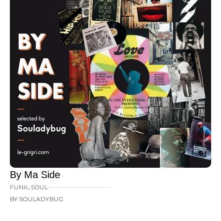
By Ma Side
FUNK
,
SOUL
BY SOULADYBUG