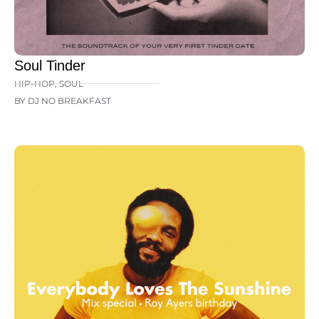
Soul Tinder
HIP-HOP
,
SOUL
BY DJ NO BREAKFAST