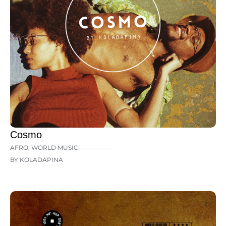
Cosmo
AFRO
,
WORLD MUSIC
BY KOLADAPINA