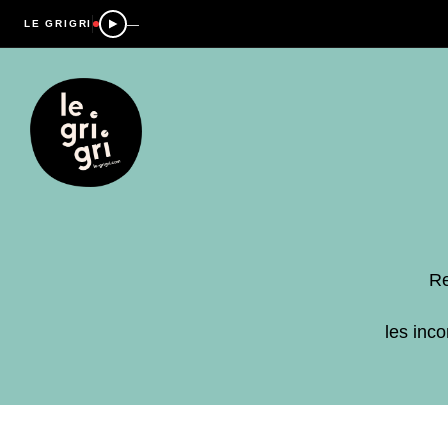
—
LE GRIGRI
Re
les inc