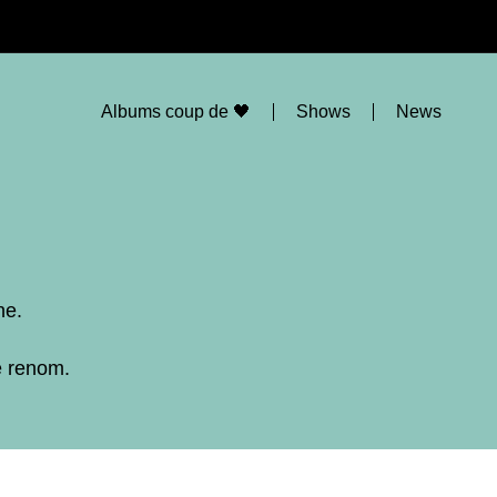
Albums coup de 🖤
Shows
News
ne.
e renom.