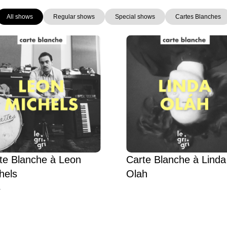
All shows
Regular shows
Special shows
Cartes Blanches
Page
Page
Page
Page
te Blanche à Leon
Carte Blanche à Linda
hels
Olah
L