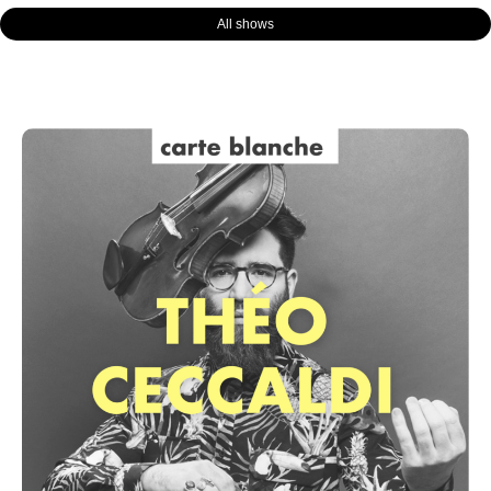
All shows
Page
Page
Page
Page