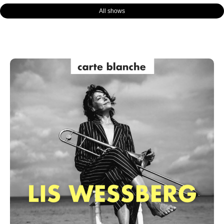
All shows
Page
Page
Page
Page