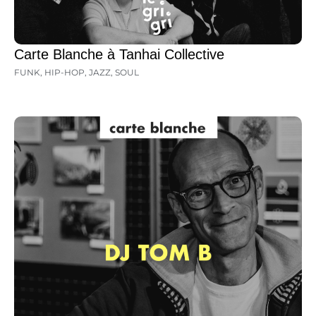
Carte Blanche à Tanhai Collective
FUNK
,
HIP-HOP
,
JAZZ
,
SOUL