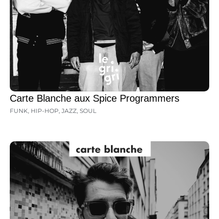
Carte Blanche aux Spice Programmers
FUNK
,
HIP-HOP
,
JAZZ
,
SOUL