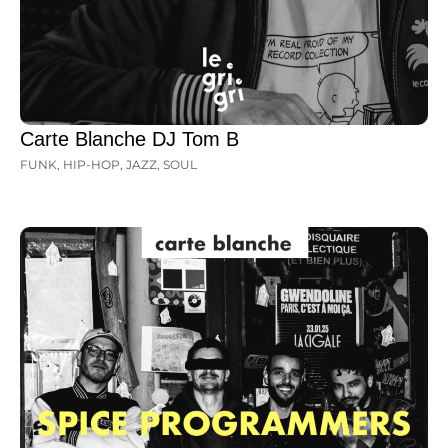
Carte Blanche DJ Tom B
FUNK
,
HIP-HOP
,
JAZZ
,
SOUL