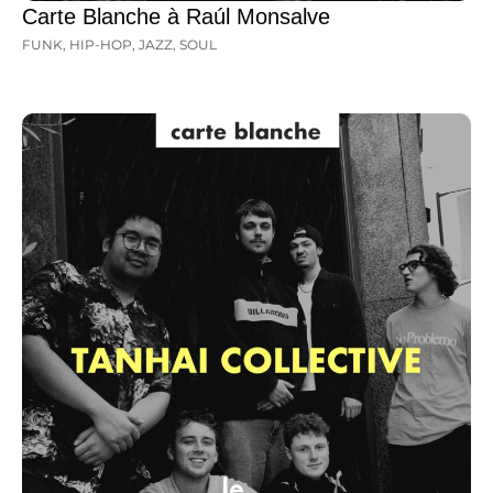
Carte Blanche à Raúl Monsalve
FUNK
,
HIP-HOP
,
JAZZ
,
SOUL