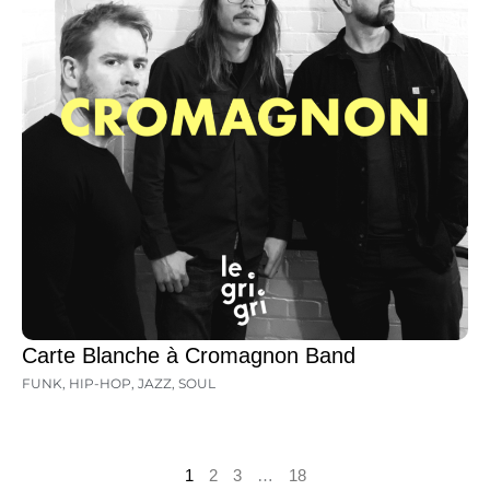
Carte Blanche à Cromagnon Band
FUNK
,
HIP-HOP
,
JAZZ
,
SOUL
1
2
3
…
18