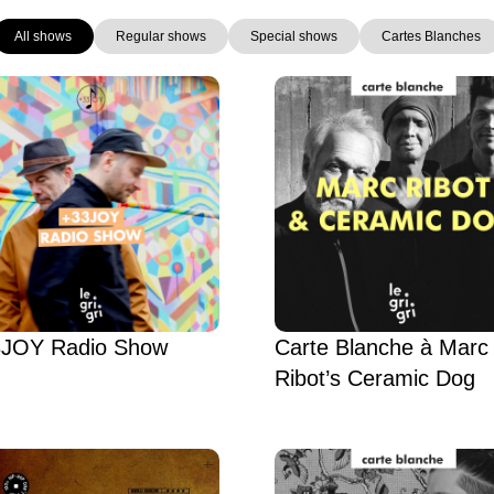
All shows
Regular shows
Special shows
Cartes Blanches
Page
Page
Page
Page
Page
Page
JOY Radio Show
Carte Blanche à Marc
Ribot’s Ceramic Dog