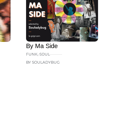
By Ma Side
FUNK
,
SOUL
BY SOULADYBUG