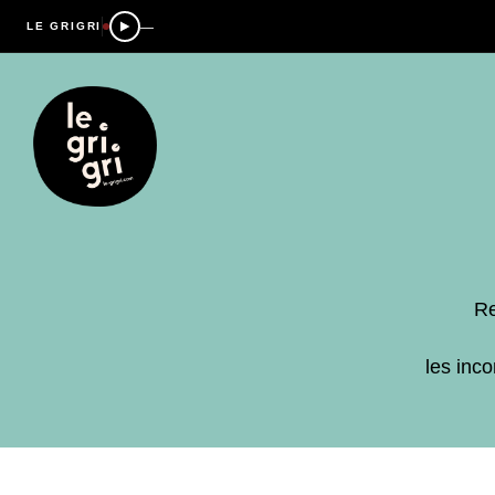
—
LE GRIGRI
Re
les inc