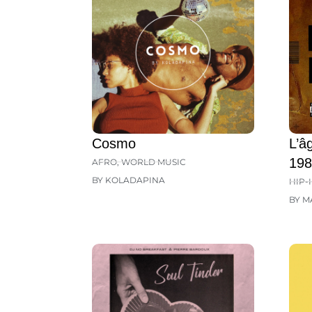
Cosmo
L’â
198
AFRO
,
WORLD MUSIC
BY KOLADAPINA
HIP-
BY M