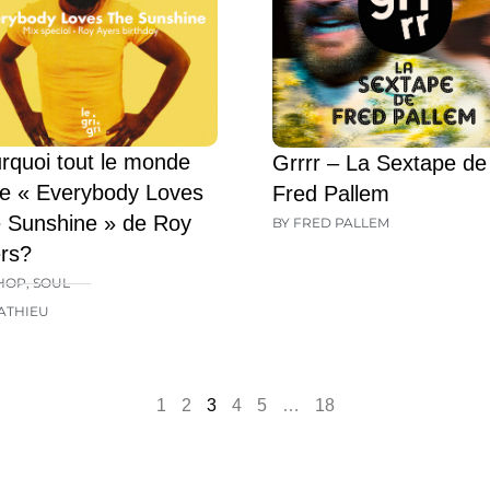
rquoi tout le monde
Grrrr – La Sextape de
e « Everybody Loves
Fred Pallem
 Sunshine » de Roy
BY FRED PALLEM
rs?
HOP
,
SOUL
ATHIEU
1
2
3
4
5
…
18