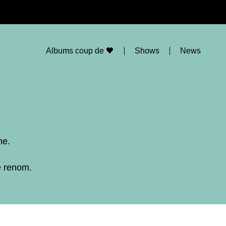
Albums coup de 🖤
Shows
News
ne.
e renom.