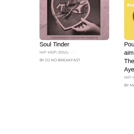
Soul Tinder
Pou
aim
HIP-HOP
,
SOUL
BY DJ NO BREAKFAST
The
Aye
HIP-
BY M