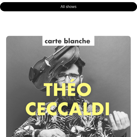
All shows
Page
Page
Page
Page