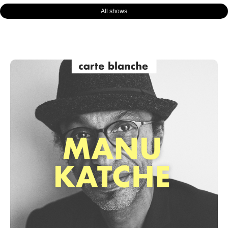
All shows
Page
Page
Page
Page
Page