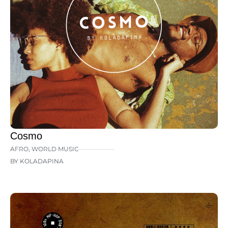
Cosmo
AFRO
,
WORLD MUSIC
BY KOLADAPINA