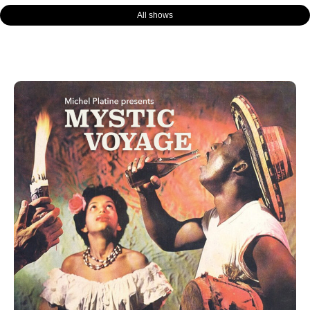
All shows
Page
Page
Page
Page
Page
Page