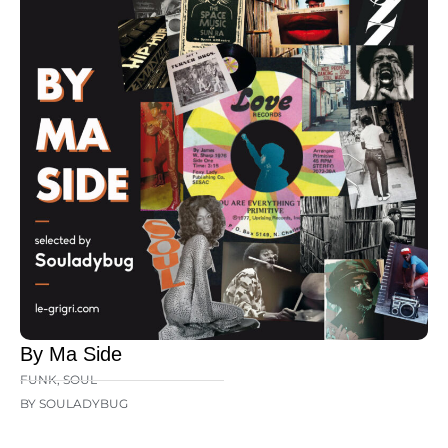
By Ma Side
FUNK
,
SOUL
BY SOULADYBUG