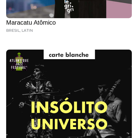
Maracatu Atômico
BRESIL
,
LATIN