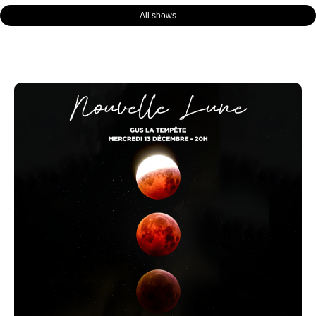
All shows
Page
Page
Page
Page
Page