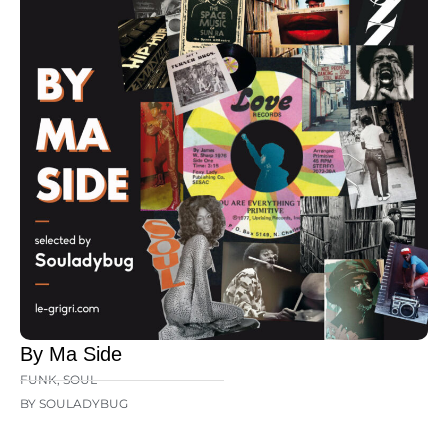
By Ma Side
FUNK
,
SOUL
BY SOULADYBUG