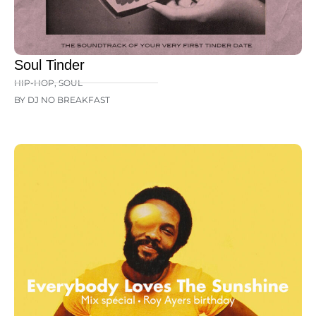
Soul Tinder
HIP-HOP
,
SOUL
BY DJ NO BREAKFAST