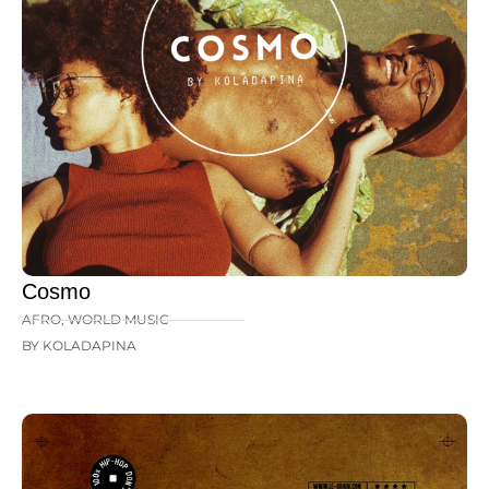
Cosmo
AFRO
,
WORLD MUSIC
BY KOLADAPINA