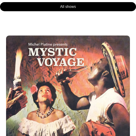
All shows
Page
Page
Page
Page
Page
Page