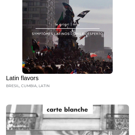
Latin flavors
BRESIL
,
CUMBIA
,
LATIN