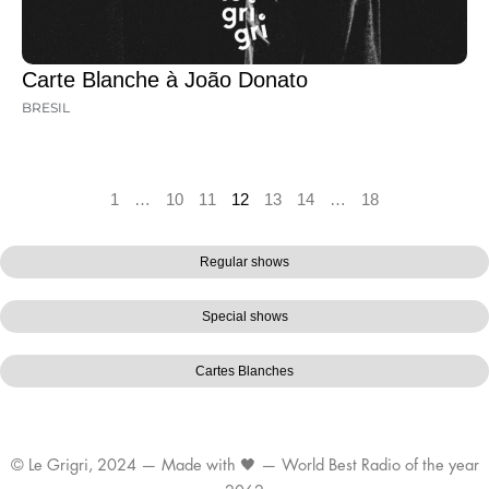
Carte Blanche à João Donato
BRESIL
1
…
10
11
12
13
14
…
18
Regular shows
Special shows
Cartes Blanches
© Le Grigri, 2024 — Made with 🖤 — World Best Radio of the year