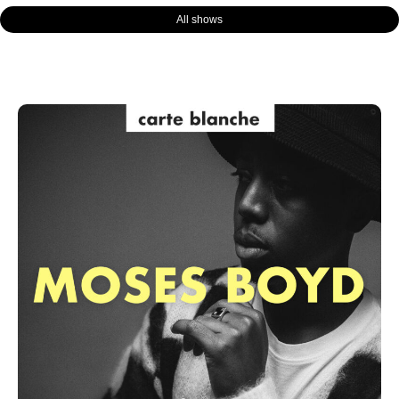
All shows
Page
Page
Page
Page
Page
Page
Page