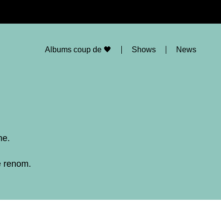
Albums coup de 🖤
Shows
News
ne.
e renom.