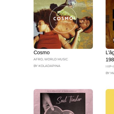
Cosmo
L’â
198
AFRO
,
WORLD MUSIC
BY KOLADAPINA
HIP-
BY M