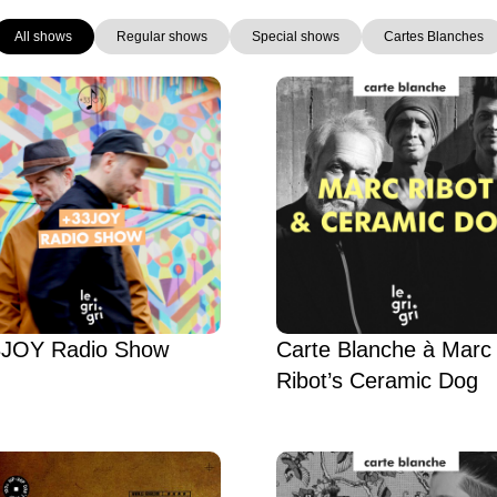
All shows
Regular shows
Special shows
Cartes Blanches
Page
Page
Page
Page
Page
Page
JOY Radio Show
Carte Blanche à Marc
Ribot’s Ceramic Dog