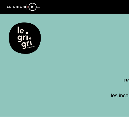
—
LE GRIGRI
Re
les inc