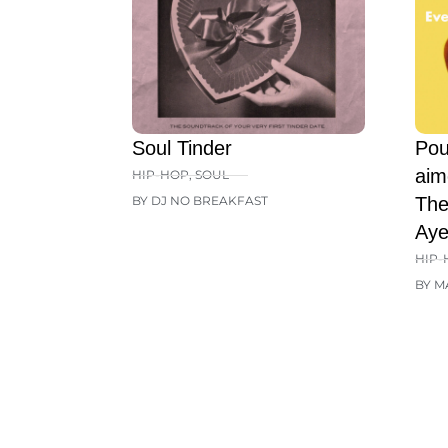
Soul Tinder
Pou
aim
HIP-HOP
,
SOUL
BY DJ NO BREAKFAST
The
Aye
HIP-
BY M