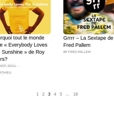
rquoi tout le monde
Grrrr – La Sextape de
e « Everybody Loves
Fred Pallem
 Sunshine » de Roy
BY FRED PALLEM
rs?
HOP
,
SOUL
ATHIEU
1
2
3
4
5
…
18