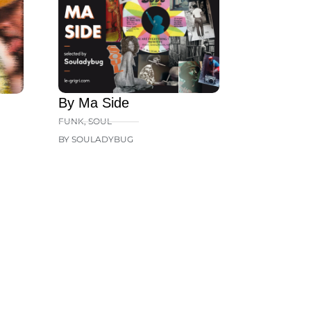
By Ma Side
FUNK
,
SOUL
BY SOULADYBUG