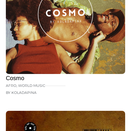
Cosmo
AFRO
,
WORLD MUSIC
BY KOLADAPINA