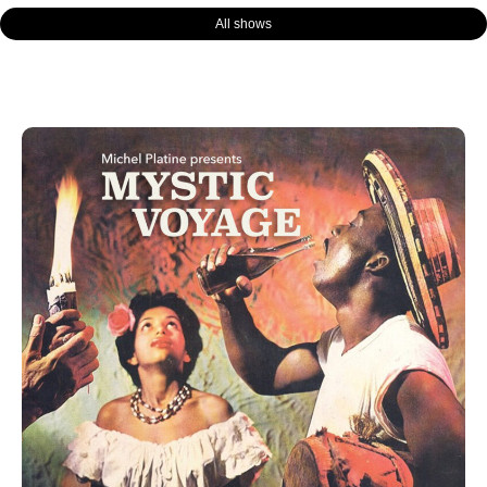
All shows
Page
Page
Page
Page
Page
Page