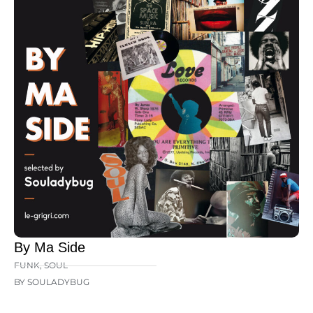
By Ma Side
FUNK
,
SOUL
BY SOULADYBUG