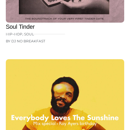
Soul Tinder
HIP-HOP
,
SOUL
BY DJ NO BREAKFAST