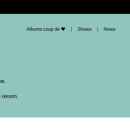
Albums coup de 🖤
Shows
News
ne.
e renom.