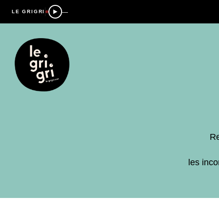
—
LE GRIGRI
Re
les inc