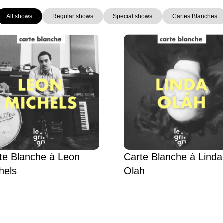
All shows
Regular shows
Special shows
Cartes Blanches
Page
Page
Page
Page
te Blanche à Leon
Carte Blanche à Linda
hels
Olah
L