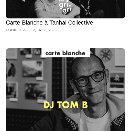
Carte Blanche à Tanhai Collective
FUNK
,
HIP-HOP
,
JAZZ
,
SOUL