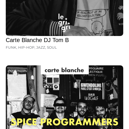
Carte Blanche DJ Tom B
FUNK
,
HIP-HOP
,
JAZZ
,
SOUL