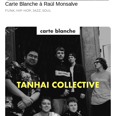
Carte Blanche à Raúl Monsalve
FUNK
,
HIP-HOP
,
JAZZ
,
SOUL