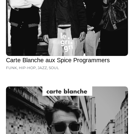
Carte Blanche aux Spice Programmers
FUNK
,
HIP-HOP
,
JAZZ
,
SOUL