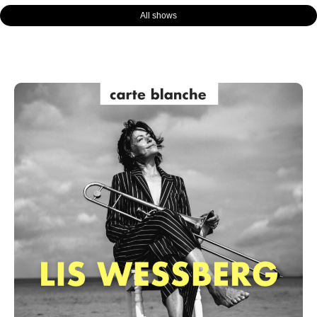
All shows
Page
Page
Page
Page