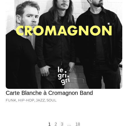
Carte Blanche à Cromagnon Band
FUNK
,
HIP-HOP
,
JAZZ
,
SOUL
1
2
3
…
18