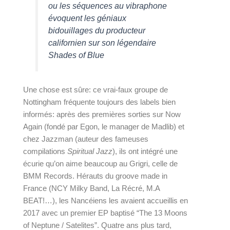
ou les séquences au vibraphone 
évoquent les géniaux 
bidouillages du producteur 
californien sur son légendaire 
Shades of Blue
Une chose est sûre: ce vrai-faux groupe de 
Nottingham fréquente toujours des labels bien 
informés: après des premières sorties sur Now 
Again (fondé par Egon, le manager de Madlib) et 
chez Jazzman (auteur des fameuses 
compilations 
Spiritual Jazz
), ils ont intégré une 
écurie qu’on aime beaucoup au Grigri, celle de 
BMM Records. Hérauts du groove made in 
France (NCY Milky Band, La Récré, M.A 
BEAT!…), les Nancéiens les avaient accueillis en 
2017 avec un premier EP baptisé “
The 13 Moons 
of Neptune / Satelites
”. Quatre ans plus tard, 